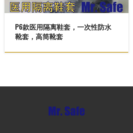
P6款医用隔离鞋套，一次性防水
靴套，高筒靴套