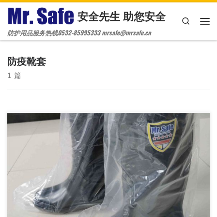
安全先生 助您安全
Skip to content
Search
主
防护用品服务热线0532-85995333 mrsafe@mrsafe.cn
防疫靴套
1 篇
医用隔离鞋套，防水靴套，养殖业靴套，畜牧业靴套，畜牧业鞋
套，医用隔离鞋套，防水鞋套，高筒靴套，一次性 塑料鞋套，PE
塑料靴套