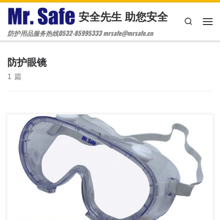
安全先生 助您安全
Skip to content
Search
主
防护用品服务热线0532-85995333 mrsafe@mrsafe.cn
防护眼镜
1 篇
G7 医用隔离眼罩/防疫护目镜，医用护目镜，防疫眼罩，医用眼镜
高效防护各种化学品、体液、血液、病菌等防疫护目镜