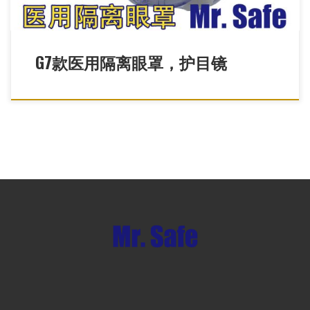
G7款医用隔离眼罩，护目镜