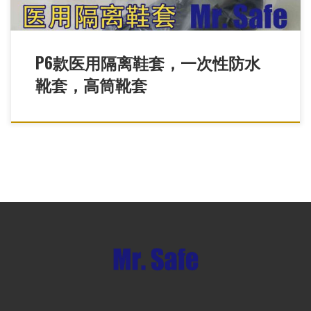
P6款医用隔离鞋套，一次性防水
靴套，高筒靴套