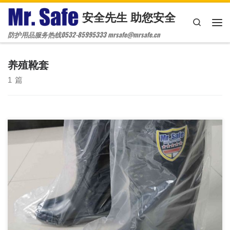
安全先生 助您安全
Skip to content
Search
主
防护用品服务热线0532-85995333 mrsafe@mrsafe.cn
养殖靴套
1 篇
医用隔离鞋套，防水靴套，养殖业靴套，畜牧业靴套，畜牧业鞋
套，医用隔离鞋套，防水鞋套，高筒靴套，一次性 塑料鞋套，PE
塑料靴套